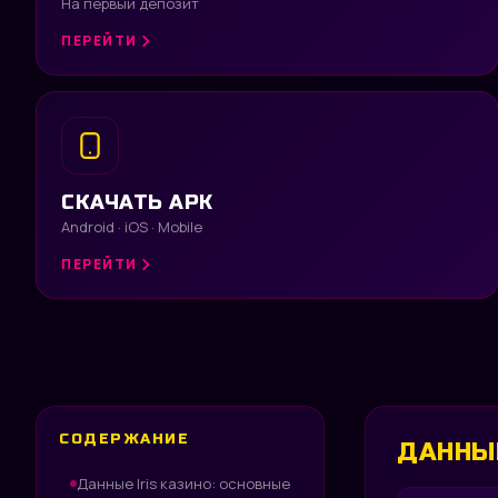
На первый депозит
ПЕРЕЙТИ
СКАЧАТЬ APK
Android · iOS · Mobile
ПЕРЕЙТИ
СОДЕРЖАНИЕ
ДАННЫЕ
Данные Iris казино: основные