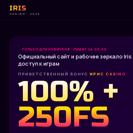
IRIS
CASINO · 2026
ТОЛЬКО ДЛЯ НОВИЧКОВ · ЛИМИТ 24:00:00
Официальный сайт и рабочее зеркало Iris
доступ к играм
ПРИВЕТСТВЕННЫЙ БОНУС
ИРИС CASINO
100% +
250FS