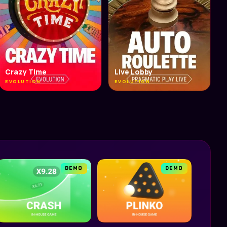
IS
Crazy Time
Live Lobby
EVOLUTION
EVOLUTION
DEMO
DEMO