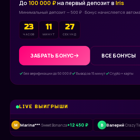
До
100 000 ₽
на первый депозит в
Iris
Минимальный депозит — 500 ₽ · Бонус начисляется автом
23
11
26
ЧАСОВ
МИНУТ
СЕКУНД
ЗАБРАТЬ БОНУС
ВСЕ БОНУСЫ
Без верификации до 50 000 ₽
Вывод за 15 минут
Crypto + карты
LIVE ВЫИГРЫШИ
+12 450 ₽
+240 
Marina***
Валерий
·
Sweet Bonanza
В
·
Crazy Time