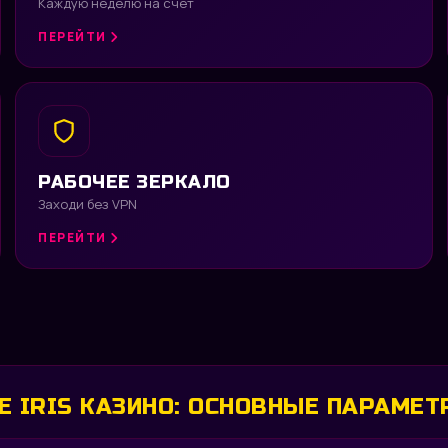
Каждую неделю на счёт
ПЕРЕЙТИ
РАБОЧЕЕ ЗЕРКАЛО
Заходи без VPN
ПЕРЕЙТИ
 IRIS КАЗИНО: ОСНОВНЫЕ ПАРАМЕ