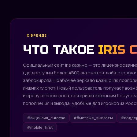
О БРЕНДЕ
ЧТО ТАКОЕ
IRIS 
Официальный сайт Iris казино — это лицензированн
где доступны более 4500 автоматов, лайв-столов и
заблокирован, рабочее зеркало казино Iris позвол
лишних хлопот. Новый пользователь получает воз
и сразу воспользоваться приветственным бонусом
пополнения и вывода, удобные для игроков из Росси
#лицензия_curaçao
#быстрые_выплаты
#подде
#mobile_first